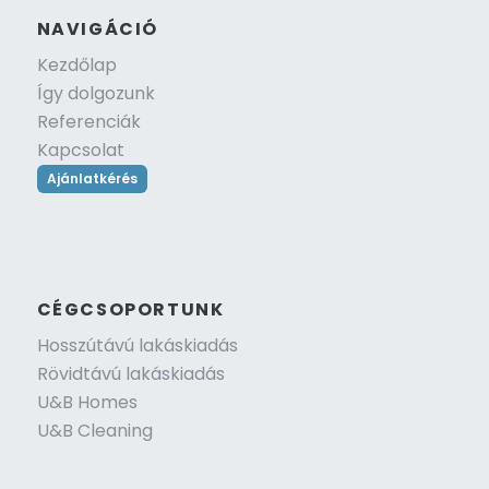
NAVIGÁCIÓ
Kezdőlap
Így dolgozunk
Referenciák
Kapcsolat
Ajánlatkérés
CÉGCSOPORTUNK
Hosszútávú lakáskiadás
Rövidtávú lakáskiadás
U&B Homes
U&B Cleaning