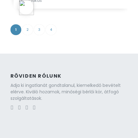
Teljes lakás
1
2
3
4
RÖVIDEN RÓLUNK
Adja ki ingatlanát gondtalanul, kiemelkedő bevételt
elérve. Kiváló hozamok, minőségi bérlői kör, átfogó
szolgáltatások.