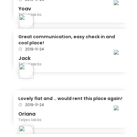
Yoav
Teljes lakás
Great communication, easy check in and
cool place!
2019-11-24
Jack
Teljes lakás
Lovely flat and … would rent this place again!
2019-11-24
Oriana
Teljes lakás