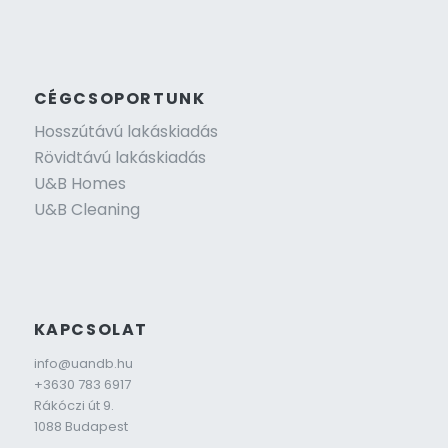
CÉGCSOPORTUNK
Hosszútávú lakáskiadás
Rövidtávú lakáskiadás
U&B Homes
U&B Cleaning
KAPCSOLAT
info@uandb.hu
+3630 783 6917
Rákóczi út 9.
1088 Budapest