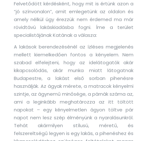
Felvetődött kérdésként, hogy mit is értünk azon a
“jó színvonalon”, amit emlegetünk az oldalon és
amely nélkül úgy érezzük nem érdemed ma már
rövidtávú lakáskiadásba fogni. Íme a terület
specialistájának Katának a válasza:
A lakások berendezésénél az ízléses megjelenés
mellett kiemelkedően fontos a kényelem. Nem
szabad elfelejteni, hogy az idelátogatók akár
kikapcsolódás, akár munka miatt látogatnak
Budapestre, a lakást első sorban pihenésre
használják. Az ágyak mérete, a matracok kényelmi
szintje, az ágynemű minősége, a párnák száma az,
ami a leginkább meghatározza az itt töltött
napokat – egy kényelmetlen ágyon töltve pár
napot nem lesz szép élményünk a nyaralásunkról.
Tehát akármilyen stílusú, méretű, és
felszereltségű legyen is egy lakás, a pihenéshez és