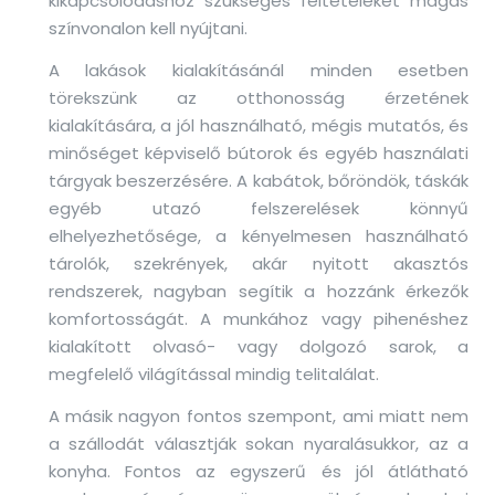
kikapcsolódáshoz szükséges feltételeket magas
színvonalon kell nyújtani.
A lakások kialakításánál minden esetben
törekszünk az otthonosság érzetének
kialakítására, a jól használható, mégis mutatós, és
minőséget képviselő bútorok és egyéb használati
tárgyak beszerzésére. A kabátok, bőröndök, táskák
egyéb utazó felszerelések könnyű
elhelyezhetősége, a kényelmesen használható
tárolók, szekrények, akár nyitott akasztós
rendszerek, nagyban segítik a hozzánk érkezők
komfortosságát. A munkához vagy pihenéshez
kialakított olvasó- vagy dolgozó sarok, a
megfelelő világítással mindig telitalálat.
A másik nagyon fontos szempont, ami miatt nem
a szállodát választják sokan nyaralásukkor, az a
konyha. Fontos az egyszerű és jól átlátható