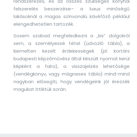
rendszerezés, és az összes szükséges konyhai
felszerelés beszerzése– a luxus minőségű
lakásoknál a magas színvonalú kávéfőző például
elengedhetetlen tartozék.
Sosem szabad megfeledkezni a „kis” dolgokról
sem, a személyessé tétel (üdvözlő tábla), a
kiemelten kezelt érdekességek (pl: kortárs
budapesti képzőművész által készült nyomat kerül
képként a falra), a visszajelzés lehetősége
(vendégkönyv, vagy mágneses tábla) mind-mind
nagyban elősegíti, hogy vendégeink jól érezzék
magukat ittlétük során.